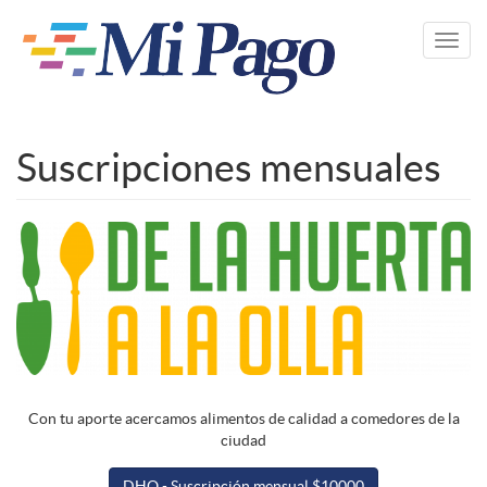
Pasar
al
Toggl
contenido
navig
principal
Suscripciones mensuales
Con tu aporte acercamos alimentos de calidad a comedores de la
ciudad
DHO - Suscripción mensual $10000